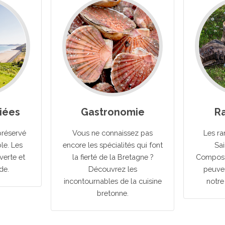
riées
Gastronomie
R
préservé
Vous ne connaissez pas
Les ra
le. Les
encore les spécialités qui font
Sa
verte et
la fierté de la Bretagne ?
Composte
de.
Découvrez les
peuven
incontournables de la cuisine
notre
bretonne.