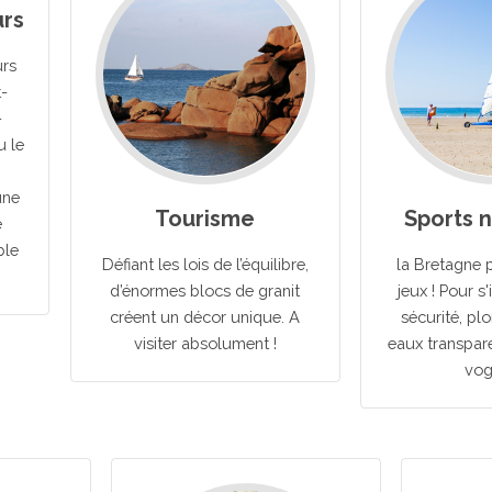
rs
urs
t-
-
 le
une
Tourisme
Sports 
e
ble
Défiant les lois de l’équilibre,
la Bretagne p
d’énormes blocs de granit
jeux ! Pour s'
créent un décor unique. A
sécurité, pl
visiter absolument !
eaux transpare
vogu