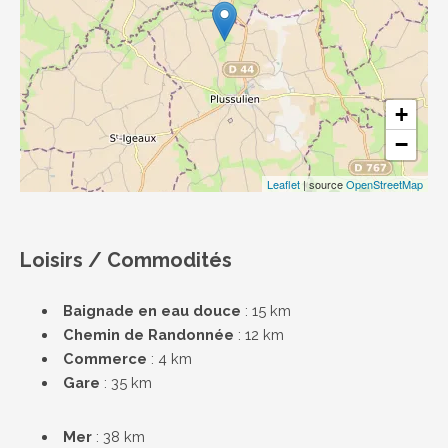
+
−
Leaflet
| source
OpenStreetMap
Loisirs / Commodités
Baignade en eau douce
: 15 km
Chemin de Randonnée
: 12 km
Commerce
: 4 km
Gare
: 35 km
Mer
: 38 km