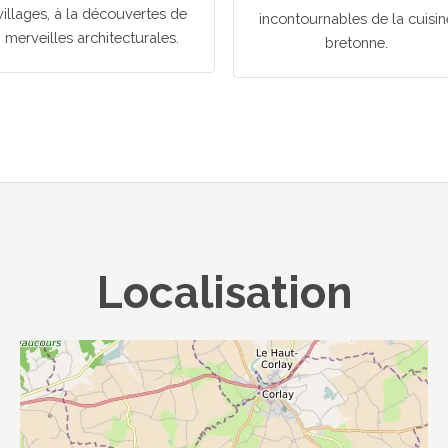
villages, à la découvertes de
incontournables de la cuisin
merveilles architecturales.
bretonne.
Localisation
... chargement ...