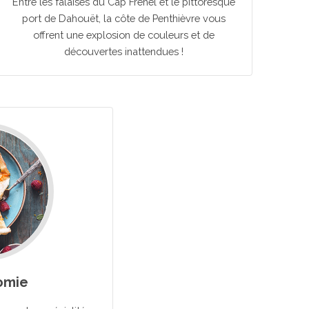
Entre les falaises du Cap Fréhel et le pittoresque
port de Dahouët, la côte de Penthièvre vous
offrent une explosion de couleurs et de
découvertes inattendues !
omie