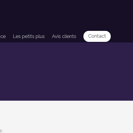
Contact
ace
Les petits plus
Avis clients
o :