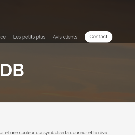
Contact
ace
Les petits plus
Avis clients
SDB
fleur et une couleur qui symbolise la douceur et le rêve.