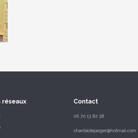
s réseaux
Contact
k
06 70 13 82 38
m
chantaldejaeger@hotmail.com