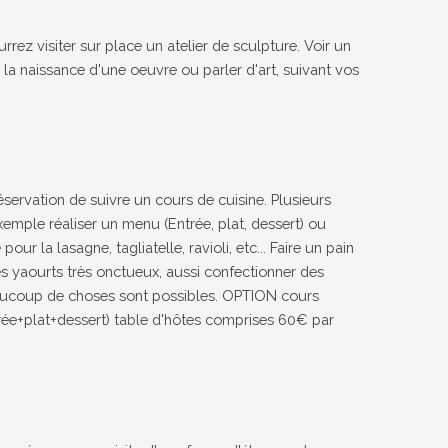
rrez visiter sur place un atelier de sculpture. Voir un
r la naissance d'une oeuvre ou parler d'art, suivant vos
réservation de suivre un cours de cuisine. Plusieurs
xemple réaliser un menu (Entrée, plat, dessert) ou
our la lasagne, tagliatelle, ravioli, etc... Faire un pain
es yaourts très onctueux, aussi confectionner des
aucoup de choses sont possibles. OPTION cours
trée+plat+dessert) table d'hôtes comprises 60€ par