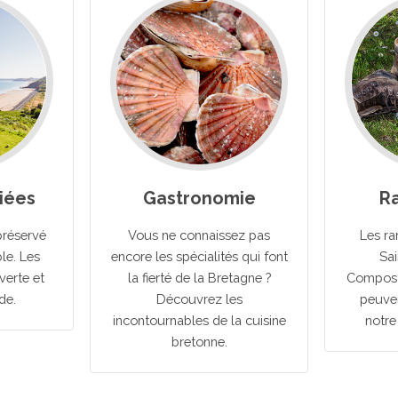
riées
Gastronomie
R
préservé
Vous ne connaissez pas
Les ra
le. Les
encore les spécialités qui font
Sa
verte et
la fierté de la Bretagne ?
Composte
de.
Découvrez les
peuven
incontournables de la cuisine
notre
bretonne.