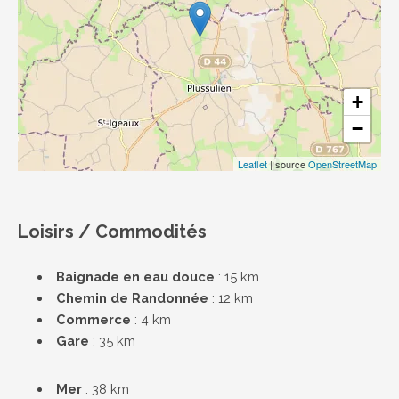
+
−
Leaflet
| source
OpenStreetMap
Loisirs / Commodités
Baignade en eau douce
: 15 km
Chemin de Randonnée
: 12 km
Commerce
: 4 km
Gare
: 35 km
Mer
: 38 km