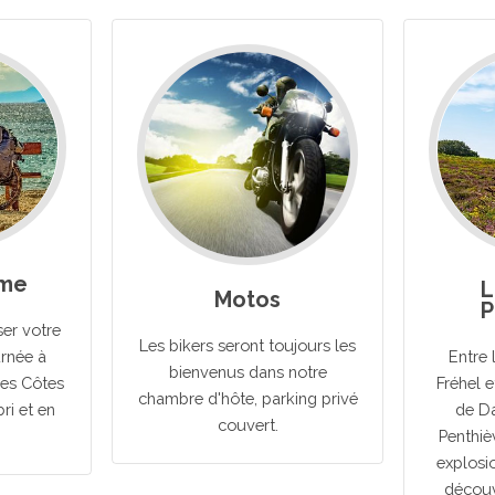
sme
L
Motos
P
er votre
Les bikers seront toujours les
urnée à
Entre 
bienvenus dans notre
des Côtes
Fréhel e
chambre d'hôte, parking privé
bri et en
de Da
couvert.
Penthiè
explosi
découv