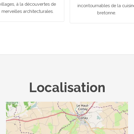
villages, à la découvertes de
incontournables de la cuisin
merveilles architecturales.
bretonne.
Localisation
... chargement ...