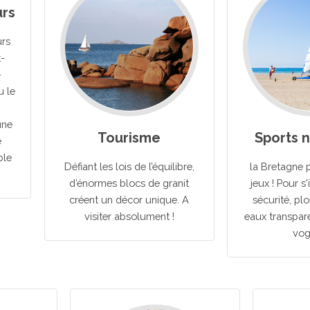
rs
urs
t-
-
 le
une
Tourisme
Sports 
e
ble
Défiant les lois de l’équilibre,
la Bretagne p
d’énormes blocs de granit
jeux ! Pour s'
créent un décor unique. A
sécurité, pl
visiter absolument !
eaux transpare
vogu